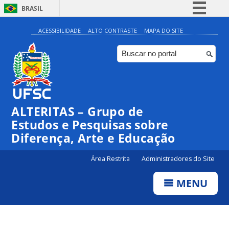
BRASIL
Simplifique!
ACESSIBILIDADE
ALTO CONTRASTE
MAPA DO SITE
Comunica BR
Participe
Acesso à informação
Legislação
ALTERITAS – Grupo de
Canais
Estudos e Pesquisas sobre
Diferença, Arte e Educação
Área Restrita
Administradores do Site
MENU