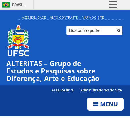
BRASIL
Simplifique!
ACESSIBILIDADE
ALTO CONTRASTE
MAPA DO SITE
Comunica BR
Participe
Acesso à informação
Legislação
ALTERITAS – Grupo de
Canais
Estudos e Pesquisas sobre
Diferença, Arte e Educação
Área Restrita
Administradores do Site
MENU