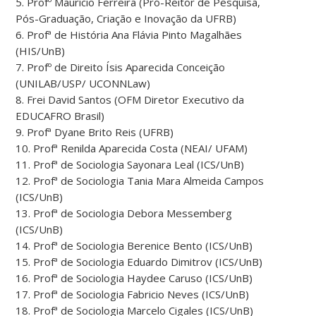
5. Profº Maurício Ferreira (Pró-Reitor de Pesquisa,
Pós-Graduação, Criação e Inovação da UFRB)
6. Profª de História Ana Flávia Pinto Magalhães
(HIS/UnB)
7. Profº de Direito Ísis Aparecida Conceição
(UNILAB/USP/ UCONNLaw)
8. Frei David Santos (OFM Diretor Executivo da
EDUCAFRO Brasil)
9. Profª Dyane Brito Reis (UFRB)
10. Profª Renilda Aparecida Costa (NEAI/ UFAM)
11. Profª de Sociologia Sayonara Leal (ICS/UnB)
12. Profª de Sociologia Tania Mara Almeida Campos
(ICS/UnB)
13. Profª de Sociologia Debora Messemberg
(ICS/UnB)
14. Profª de Sociologia Berenice Bento (ICS/UnB)
15. Profª de Sociologia Eduardo Dimitrov (ICS/UnB)
16. Profª de Sociologia Haydee Caruso (ICS/UnB)
17. Profª de Sociologia Fabricio Neves (ICS/UnB)
18. Profª de Sociologia Marcelo Cigales (ICS/UnB)