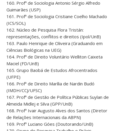
160. Profº de Sociologia Antonio Sérgio Alfredo
Guimarães (USP)
161. Profª de Sociologia Cristiane Coelho Machado
(ICS/SOL)
162. Núcleo de Pesquisa Flora Tristán:
representações, conflitos e direitos (Ipol/UnB)
163. Paulo Henrique de Oliveira (Graduando em
Ciências Biológicas na UEG)
164. Profº de Direito Voluntário Welliton Caixeta
Maciel (FD/UnB)
165. Grupo Baobá de Estudos Afrocentrados
(UFPE)
166. Profª de Direito Marília de Nardin Budó
(IMDH/CCJ/UFSC)
167. Profª de Gestão de Política Públicas Suylan de
Almeida Midlej e Silva (GPP/UnB)
168. Profº Ivair Augusto Alves dos Santos (Diretor
de Relações Internacionais da ABPN)
169. Profº Luciano Góes (Doutorando/UnB)
170. Grupo de Pesquisa Trabalho e Práxis