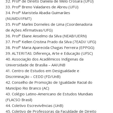
32. Profª de Direito Daniela de Melo Crosara (UFU)
33. Profº Breno Valadares de Abreu (UFU)
34. Profª Maristela Abadia Guimarães
(NUMDI/IFMT)
35. Profª Marlini Dorneles de Lima (Coordenadoria
de Ações Afirmativas/UFG)
36. Profª Eliane Anselmo da Silva (NEAB/UERN)
37. Profº Kellen Cristina Prado da Silva (7EADI/ UFG)
38. Profª Maria Aparecida Chagas Ferreira (EPPGG)
39. ALTERITAS: Diferença, Arte e Educação (UFSC)
40. Associação dos Acadêmicos Indígenas da
Universidade de Brasília – AAIUNB
41. Centro de Estudos em Desigualdade e
Discriminação – CEDD (FD/UnB)
42. Conselho de Promoção de Igualdade Racial do
Município Rio Branco (AC)
43. Colégio Latino-Americano de Estudos Mundiais
(FLACSO Brasil)
44. Coletivo Escrevivências (UnB)
45. Coletivo de Professoras da Faculdade de Direito